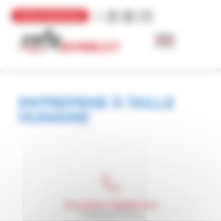
Panneau de gestion des cookies
NOUS CONTACTER
ENTREPRISE À TAILLE
HUMAINE
Une question ? Appelez-nous
+33 (0)3 84 67 07 33