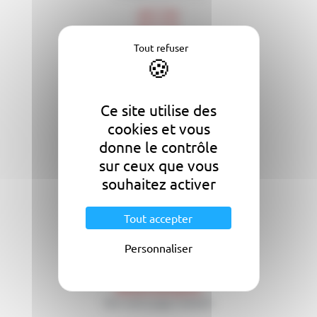
Tout refuser
Besoin d'un conseil ?
Adressez-nous un email
Ce site utilise des
cookies et vous
Nous rendre visite
donne le contrôle
ZI - 70180 Autet - France
sur ceux que vous
souhaitez activer
Nous suivre
Tout accepter
Voir notre page Facebook
Personnaliser
Réseau entreprise
Voir notre page Linkedin